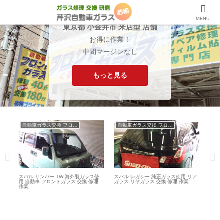
MENU
東京都 小金井市 来店型 店舗
お得に作業！
中間マージンなし
もっと見る
自動車ガラス交換 フロントガラス交換
自動車ガラス交換 フロントガラス交換
ス
スバル サンバー TW 海外製ガラス使
スバル レガシー 純正ガラス使用 リア
トヨ
修理
用 自動車 フロントガラス 交換 修理
ガラス リヤガラス 交換 修理 作業
210
作業