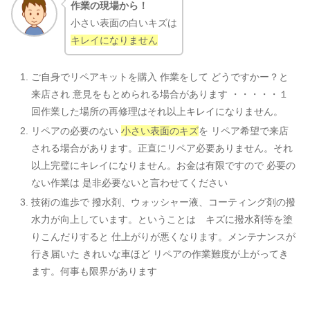
作業の現場から！
小さい表面の白いキズは
キレイになりません
ご自身でリペアキットを購入 作業をして どうですかー？と
来店され 意見をもとめられる場合があります ・・・・・１
回作業した場所の再修理はそれ以上キレイになりません。
リペアの必要のない
小さい表面のキズ
を リペア希望で来店
される場合があります。正直にリペア必要ありません。それ
以上完璧にキレイになりません。お金は有限ですので 必要の
ない作業は 是非必要ないと言わせてください
技術の進歩で 撥水剤、ウォッシャー液、コーティング剤の撥
水力が向上しています。ということは キズに撥水剤等を塗
りこんだりすると 仕上がりが悪くなります。メンテナンスが
行き届いた きれいな車ほど リペアの作業難度が上がってき
ます。何事も限界があります