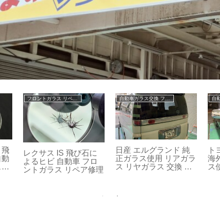
フロントガラス リペア修理
自動車ガラス交換 フロントガラス交換
自動車ガラス交換 フロントガラス交換
ホンダ ステップワゴン
トヨタ ハイエ
 A3 飛び石による
リアガラス リヤガラス
海外製ガラス使用
自動車 フロン
交換 修理 021
動車 フロントガ
ス リペア修
ス 交換 0227
19