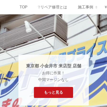
TOP
❔リペア修理とは
施工事例
東京都 小金井市 来店型 店舗
お得に作業！
中間マージンなし
もっと見る