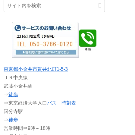
東京都小金井市貫井北町1-5-3
ＪＲ中央線
武蔵小金井駅
⇒
徒歩
⇒東京経済大学入口
バス
時刻表
国分寺駅
⇒
徒歩
営業時間⇒9時～18時