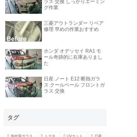
ラス 交換 しっかりエーミン
グ作業
三菱アウトランダー リペア
修理 早めの作業おすすめ
ホンダ オデッセイ RA1 モ
ール奇跡的に在庫ありまし
た
日産 ノート E12 断熱ガラ
ス クールベール フロントガ
ラス 交換
タグ
海外製ガラス
トヨタ
UVカット
日産