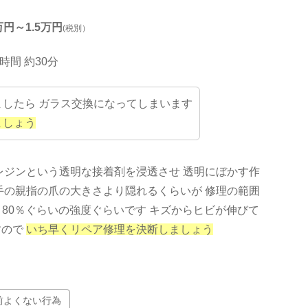
3万円～1.5万円
(税別）
時間 約30分
したら ガラス交換になってしまいます
ましょう
レジンという透明な接着剤を浸透させ 透明にぼかす作
手の親指の爪の大きさより隠れるくらいが 修理の範囲
％～80％ぐらいの強度ぐらいです キズからヒビが伸びて
すので
いち早くリペア修理を決断しましょう
前よくない行為