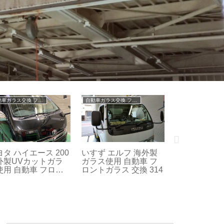
フロントガラス リペア修理
自動車ガラス交換 フロントガラス交換
ース
日野 デュトロ 飛び
トヨタ サクシード 50
 自
石によるヒビ フロン
海外製ガラス使用 自動
ラ
トガラス リペア修
車 フロントガラス 交
理 1116
換 修理 作業
1