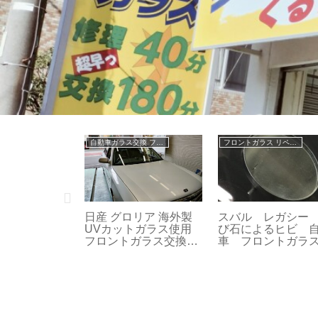
自動車ガラス交換 フロントガラス交換
フロントガラス リペア修理
いすず エルフ 海外製
自動車ガラス リペア修
AUDI
ガラス使用 自動車 フ
理 メルセデスベンツ
キズ 
ロントガラス 交換 314
402
トガラ
理 02