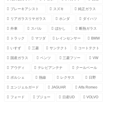
ブレーキアシスト
スズキ
純正ガラス
リアガラスリヤガラス
ホンダ
ダイハツ
外車
スバル
ぼかし
断熱ガラス
トラック
マツダ
レインセンサー
BMW
いすず
三菱
サンテクト
コートテクト
国産ガラス
ベンツ
三菱フソー
VW
アウディ
テレビアンテナ
クールベール
ポルシェ
熱線
レクサス
日野
エンジェルガード
JAGUAR
Alfa Romeo
フォード
プジョー
日産UD
VOLVO