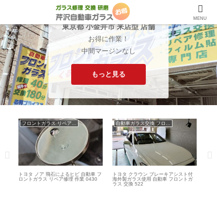
MENU
東京都 小金井市 来店型 店舗
お得に作業！
中間マージンなし
もっと見る
フロントガラス リペア修理
自動車ガラス交換 フロントガラス交換
レー
トヨタ ノア 飛石によるヒビ 自動車 フ
トヨタ クラウン ブレーキアシスト付
トヨ
ラス
ロントガラス リペア修理 作業 0430
海外製ガラス使用 自動車 フロントガ
ス使
ラス 交換 522
理 