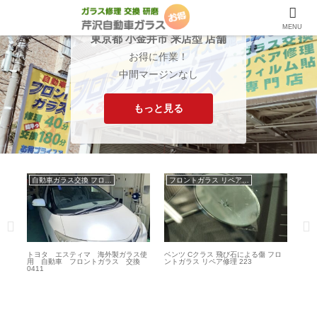
MENU
東京都 小金井市 来店型 店舗
お得に作業！
中間マージンなし
もっと見る
自動車ガラス交換 フロントガラス交換
フロントガラス リペア修理
リ
トヨタ エスティマ 海外製ガラス使
ベンツ Cクラス 飛び石による傷 フロ
スバ
用 自動車 フロントガラス 交換
ントガラス リペア修理 223
動車
0411