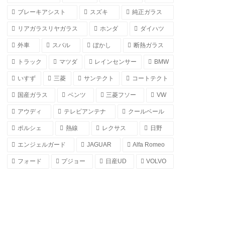
ブレーキアシスト
スズキ
純正ガラス
リアガラスリヤガラス
ホンダ
ダイハツ
外車
スバル
ぼかし
断熱ガラス
トラック
マツダ
レインセンサー
BMW
いすず
三菱
サンテクト
コートテクト
国産ガラス
ベンツ
三菱フソー
VW
アウディ
テレビアンテナ
クールベール
ポルシェ
熱線
レクサス
日野
エンジェルガード
JAGUAR
Alfa Romeo
フォード
プジョー
日産UD
VOLVO