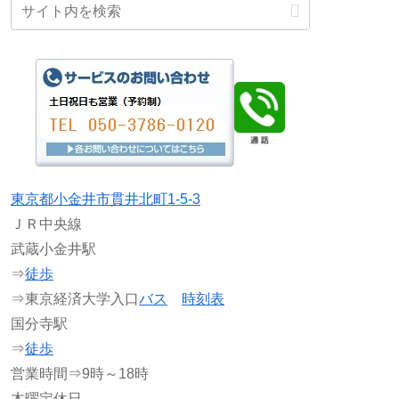
東京都小金井市貫井北町1-5-3
ＪＲ中央線
武蔵小金井駅
⇒
徒歩
⇒東京経済大学入口
バス
時刻表
国分寺駅
⇒
徒歩
営業時間⇒9時～18時
木曜定休日