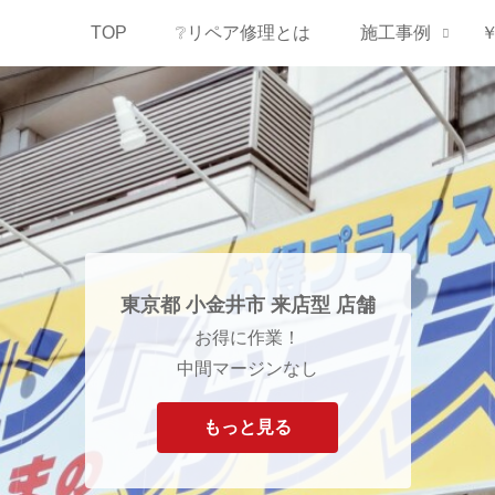
TOP
❔リペア修理とは
施工事例
東京都 小金井市 来店型 店舗
お得に作業！
中間マージンなし
もっと見る