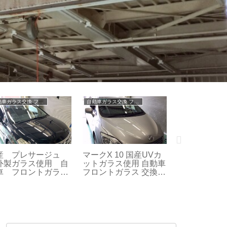
自動車ガラス交換 フロントガラス交換
自動車ガラス交換 フロントガラス交換
ヨタ プロボックス
AUDI A4 2019 フロン
トヨタ ハイエ
60 海外製ガラス使用
トガラス 交換 しっか
び石によるキ
動車 フロントガラス
りエーミング作業
トガラス リ
換 修理 作業
作業