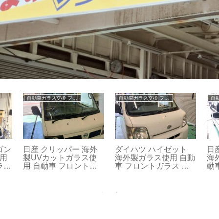
自動車ガラス交換 フロントガラス交換
フロントガラス リペア修理
び
トヨタ ノア ヴォクシ
フロントガラス リペア
ト
車
ー エスクァイア 80 純
修理 ポルシェ
1
ペア
正ガラス使用 自動車
自
フロントガラス 交換
交
修理 0524