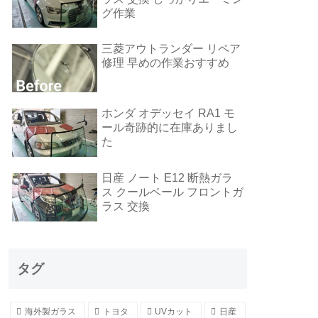
グ作業
三菱アウトランダー リペア
修理 早めの作業おすすめ
ホンダ オデッセイ RA1 モ
ール奇跡的に在庫ありまし
た
日産 ノート E12 断熱ガラ
ス クールベール フロントガ
ラス 交換
タグ
海外製ガラス
トヨタ
UVカット
日産