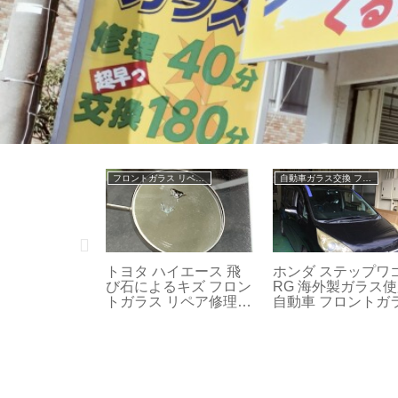
自動車ガラス交換 フロントガラス交換
フロントガラス リペア修理
フロントガラス リペア修理
10 国産UVカ
メルセデスベンツ 飛び
マツダ タイタン 飛
ス使用 自動車
石によるキズ 自動車ガ
石によるヒビ 自動
ガラス 交換
ラス リペア修理 602
フロントガラス リ
修理 作業