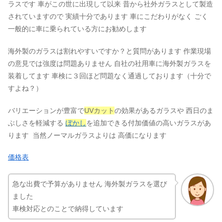
ラスです 車がこの世に出現して以来 昔から社外ガラスとして製造
されていますので 実績十分であります 車にこだわりがなく ごく
一般的に車に乗られている方にお勧めします
海外製のガラスは割れやすいですか？と質問があります 作業現場
の意見では強度は問題ありません
自社の社用車に海外製ガラスを
装着してます 車検に３回ほど問題なく通過しております（十分で
すよね？）
バリエーションが豊富で
UVカット
の効果があるガラスや 西日のま
ぶしさを軽減する
ぼかし
を追加できる付加価値の高いガラスがあ
ります 当然ノーマルガラスよりは 高価になります
価格表
急な出費で予算がありません 海外製ガラスを選び
ました
車検対応とのことで納得しています