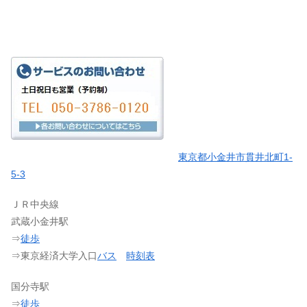
東京都小金井市貫井北町1-
5-3
ＪＲ中央線
武蔵小金井駅
⇒
徒歩
⇒東京経済大学入口
バス
時刻表
国分寺駅
⇒
徒歩