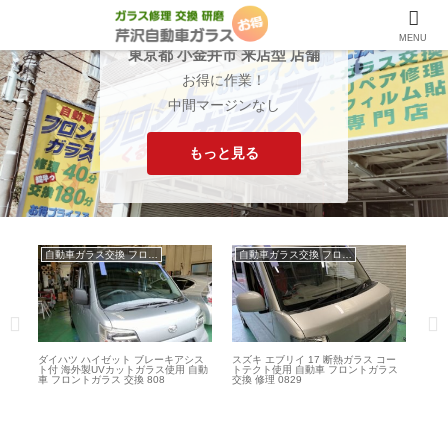
MENU
東京都 小金井市 来店型 店舗
お得に作業！
中間マージンなし
もっと見る
自動車ガラス交換 フロントガラス交換
自動車ガラス交換 フロントガラス交換
ハイゼット ブレーキアシス
スズキ エブリイ 17 断熱ガラス コー
スズキ アルト HA25 
製UVカットガラス使用 自動
トテクト使用 自動車 フロントガラス
用 自動車 フロントガラ
トガラス 交換 808
交換 修理 0829
作業