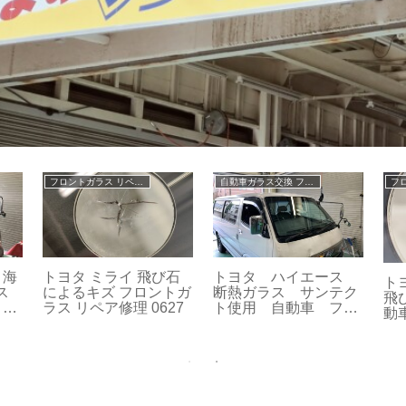
フロントガラス リペア修理
自動車ガラス交換 フロントガラス交換
31
スズキ キャリー 海外
三
BMW 3シリーズ 飛び
ラ
製ガラス使用 自動車
製
石によるキズ フロント
ン
フロントガラス 交換
用
ガラス リペア修理
 作
107
ラス