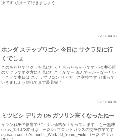
換です 頑張って行きましょう
2026.04.05
ホンダ ステップワゴン 今日は サクラ見に行
くでしょ
このあたりでサクラを見に行くと言ったらそうです 小金井公園
のサクラです夕方にも見に行こうかなー 混んでるからなーとい
うことで本日は ステップワゴン リアガラス交換です 頑張って
いきましょう割れてます装着完了
2026.04.04
ミツビシ デリカ D5 ガソリン高くなったねー
イラン戦争の影響でガソリン価格が上がっています もー無理
oplus_131072本日は 三菱D5 フロントガラスの交換作業です
sgarasu.com / Authentic_Work 30_Years_Field （三菱 デリカ
D5） /...