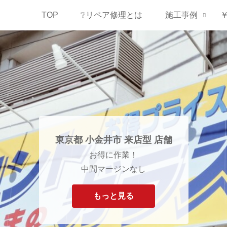
TOP
❔リペア修理とは
施工事例
東京都 小金井市 来店型 店舗
お得に作業！
中間マージンなし
もっと見る