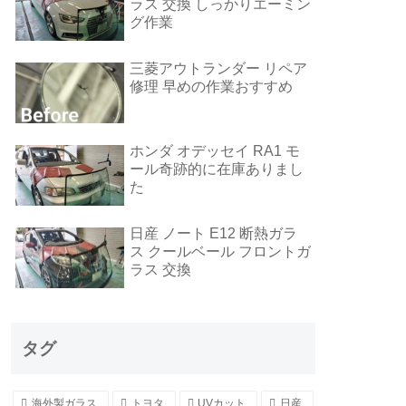
ラス 交換 しっかりエーミン
グ作業
三菱アウトランダー リペア
修理 早めの作業おすすめ
ホンダ オデッセイ RA1 モ
ール奇跡的に在庫ありまし
た
日産 ノート E12 断熱ガラ
ス クールベール フロントガ
ラス 交換
タグ
海外製ガラス
トヨタ
UVカット
日産