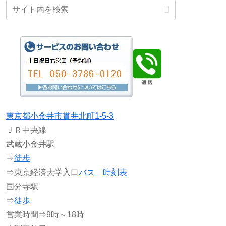
東京都小金井市貫井北町1-5-3
ＪＲ中央線
武蔵小金井駅
⇒
徒歩
⇒東京経済大学入口
バス
時刻表
国分寺駅
⇒
徒歩
営業時間⇒9時～18時