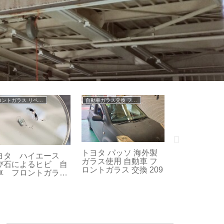
自動車ガラス交換 フロントガラス交換
自動車ガラス交換 フロントガラス交換
菱 ミニキャブ 海外
日産 アトラス F24 海
スズキ エブリ
UVカットガラス使
外製ガラス使用 フロン
製UVカット
 自動車 フロントガ
トガラス交換
用 自動車 フ
 交換 211
ラス 交換 修理