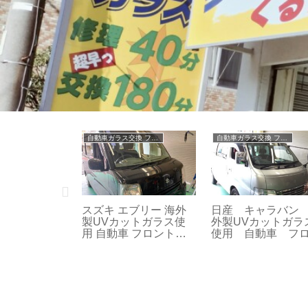
自動車ガラス交換 フロントガラス交換
フロントガラス リペア修理
自動車ガラス交換 フロントガラス交換
ッソ 海外製
トヨタ シエンタ 飛び
日産 プレサージュ U
 自動車 フ
石によるキズ フロント
海外製UVカットガ
ス 交換 209
ガラス リペア修理 211
ス使用 自動車 フロ
トガラス 交換 修理
業