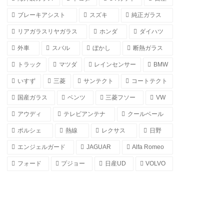
ブレーキアシスト
スズキ
純正ガラス
リアガラスリヤガラス
ホンダ
ダイハツ
外車
スバル
ぼかし
断熱ガラス
トラック
マツダ
レインセンサー
BMW
いすず
三菱
サンテクト
コートテクト
国産ガラス
ベンツ
三菱フソー
VW
アウディ
テレビアンテナ
クールベール
ポルシェ
熱線
レクサス
日野
エンジェルガード
JAGUAR
Alfa Romeo
フォード
プジョー
日産UD
VOLVO